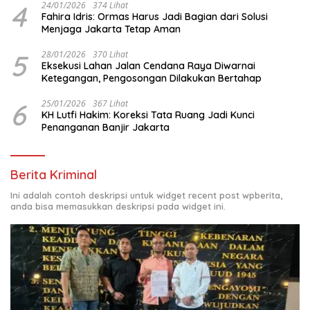
4
24/01/2026
374 Lihat
Fahira Idris: Ormas Harus Jadi Bagian dari Solusi
Menjaga Jakarta Tetap Aman
5
28/01/2026
370 Lihat
Eksekusi Lahan Jalan Cendana Raya Diwarnai
Ketegangan, Pengosongan Dilakukan Bertahap
6
25/01/2026
367 Lihat
KH Lutfi Hakim: Koreksi Tata Ruang Jadi Kunci
Penanganan Banjir Jakarta
Berita Kriminal
Ini adalah contoh deskripsi untuk widget recent post wpberita,
anda bisa memasukkan deskripsi pada widget ini.