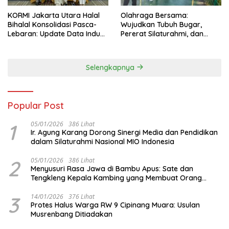
KORMI Jakarta Utara Halal
Olahraga Bersama:
Bihalal Konsolidasi Pasca-
Wujudkan Tubuh Bugar,
Lebaran: Update Data Induk
Pererat Silaturahmi, dan
Organisasi dan Matangkan
Hidup Sehat
Persiapan Delegasi ke
FORNAS IX
Selengkapnya
Popular Post
1
05/01/2026
386 Lihat
Ir. Agung Karang Dorong Sinergi Media dan Pendidikan
dalam Silaturahmi Nasional MIO Indonesia
2
05/01/2026
386 Lihat
Menyusuri Rasa Jawa di Bambu Apus: Sate dan
Tengkleng Kepala Kambing yang Membuat Orang
Berhenti Sejenak
3
14/01/2026
376 Lihat
Protes Halus Warga RW 9 Cipinang Muara: Usulan
Musrenbang Ditiadakan