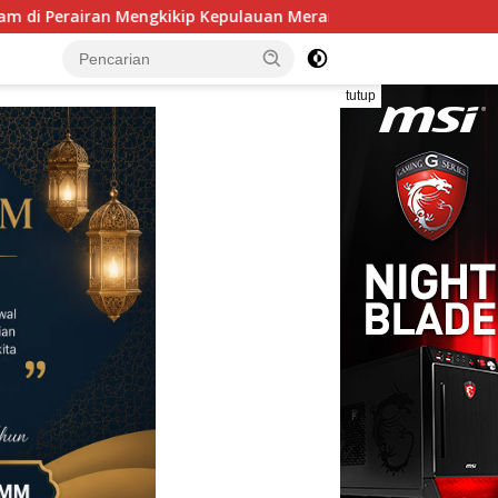
an Meranti
Perkuat Sinergitas, Danlanal Nias Laksanak
tutup