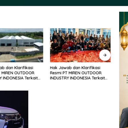
b dan Klarifikasi
Hak Jawab dan Klarifikasi
Enam
T MIREN OUTDOOR
Resmi PT MIREN OUTDOOR
Ditun
 INDONESIA Terkait
INDUSTRY INDONESIA Terkait
Bersa
aan dan Isu yang
Pemberitaan dan Isu yang
Meny
ang di Masyarakat
Berkembang di Masyarakat