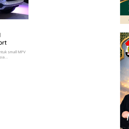
l
ort
ntuk small MPV
esia…