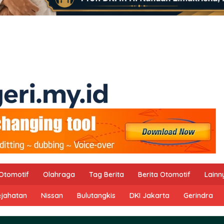
Otomotif
Olahraga
Tag Berita
Berita Otomotif
Lainn
ejahatan
Nissan
Bulutangkis
DKI Jakarta
Gerindra