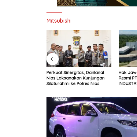
Mitsubishi
at Pos TNI AL
Perkuat Sinergitas, Danlanal
Hak Jawa
ng Bersama Tim
Nias Laksanakan Kunjungan
Resmi P
n Berhasil
Silaturahmi ke Polres Nias
INDUSTRY
ban Terakhir
Pemberit
 di Perairan
Berkemb
epulauan Meranti