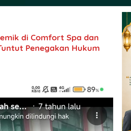
temik di Comfort Spa dan
Tuntut Penegakan Hukum