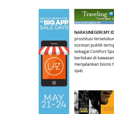
NARASINEGERI.MY.I
prostitusi terselubun
sorotan publik tert
sebagai Comfort Spa
berlokasi di kawasa
menjalankan bisnis 
spa).