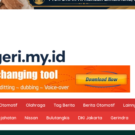
Otomotif
Olahraga
Tag Berita
Berita Otomotif
Lainn
ejahatan
Nissan
Bulutangkis
DKI Jakarta
Gerindra