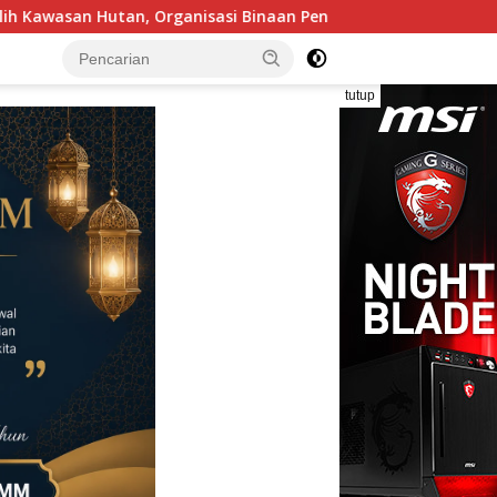
inaan Penguasa Dituduh Jadi Alat Lenyapkan Hak Warga Barito 
tutup