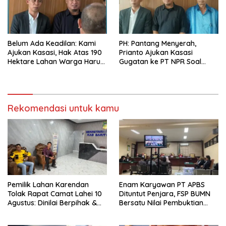
Belum Ada Keadilan: Kami
PH: Pantang Menyerah,
Ajukan Kasasi, Hak Atas 190
Prianto Ajukan Kasasi
Hektare Lahan Warga Harus
Gugatan ke PT NPR Soal
Ditegakkan
Ganti Rugi Lahan di
Karendan
Rekomendasi untuk kamu
Pemilik Lahan Karendan
Enam Karyawan PT APBS
Tolak Rapat Camat Lahei 10
Dituntut Penjara, FSP BUMN
Agustus: Dinilai Berpihak &
Bersatu Nilai Pembuktian
Berpotensi Picu Konflik Baru
Masih Menyisakan
Pertanyaan