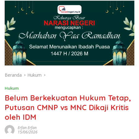
Beranda
Hukum
Hukum
Belum Berkekuatan Hukum Tetap,
Putusan CMNP vs MNC Dikaji Kritis
oleh IDM
Erfan Erfan
15/06/2026