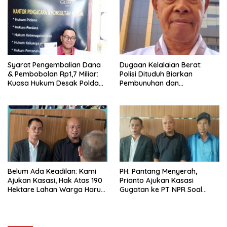
Syarat Pengembalian Dana
Dugaan Kelalaian Berat:
& Pembobolan Rp1,7 Miliar:
Polisi Dituduh Biarkan
Kuasa Hukum Desak Polda
Pembunuhan dan
DIY Usut Tuntas Bank Aladin
Pembakaran Rumah Warga
Syariah
di Barito Utara
Belum Ada Keadilan: Kami
PH: Pantang Menyerah,
Ajukan Kasasi, Hak Atas 190
Prianto Ajukan Kasasi
Hektare Lahan Warga Harus
Gugatan ke PT NPR Soal
Ditegakkan
Ganti Rugi Lahan di
Karendan