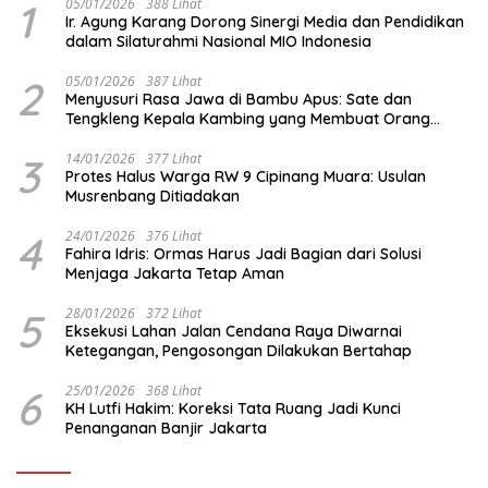
1
05/01/2026
388 Lihat
Ir. Agung Karang Dorong Sinergi Media dan Pendidikan
dalam Silaturahmi Nasional MIO Indonesia
2
05/01/2026
387 Lihat
Menyusuri Rasa Jawa di Bambu Apus: Sate dan
Tengkleng Kepala Kambing yang Membuat Orang
Berhenti Sejenak
3
14/01/2026
377 Lihat
Protes Halus Warga RW 9 Cipinang Muara: Usulan
Musrenbang Ditiadakan
4
24/01/2026
376 Lihat
Fahira Idris: Ormas Harus Jadi Bagian dari Solusi
Menjaga Jakarta Tetap Aman
5
28/01/2026
372 Lihat
Eksekusi Lahan Jalan Cendana Raya Diwarnai
Ketegangan, Pengosongan Dilakukan Bertahap
6
25/01/2026
368 Lihat
KH Lutfi Hakim: Koreksi Tata Ruang Jadi Kunci
Penanganan Banjir Jakarta