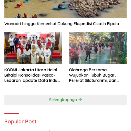
Wanadri hingga Kemenhut Dukung Ekspedisi Cicatih Elpala
KORMI Jakarta Utara Halal
Olahraga Bersama:
Bihalal Konsolidasi Pasca-
Wujudkan Tubuh Bugar,
Lebaran: Update Data Induk
Pererat Silaturahmi, dan
Organisasi dan Matangkan
Hidup Sehat
Persiapan Delegasi ke
FORNAS IX
Selengkapnya
Popular Post