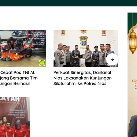
Cepat Pos TNI AL
Perkuat Sinergitas, Danlanal
Hak J
njang Bersama Tim
Nias Laksanakan Kunjungan
Resm
ngan Berhasil
Silaturahmi ke Polres Nias
INDU
 Korban Terakhir
Pembe
ram di Perairan
Berk
p Kepulauan Meranti