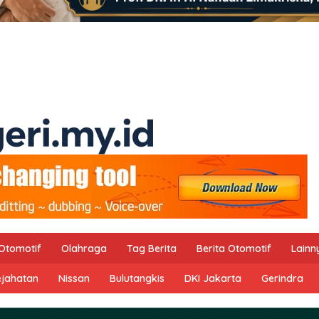
Otomotif
Olahraga
Tag Berita
Berita Otomotif
Lainn
ejahatan
Nissan
Bulutangkis
DKI Jakarta
Gerindra