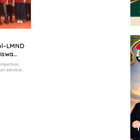
ol–LMND
iswa
 Rakyat
memperluas
san advokat…