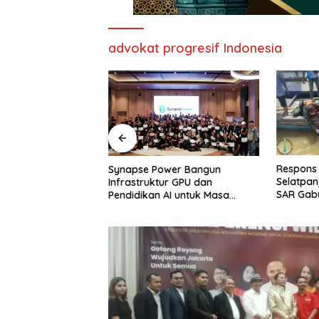
advokat progresif Indonesia
Ziarah Nasional dan
Respons 
Synapse Power Bangun
a di TMPNU
Selatpa
Infrastruktur GPU dan
lam Rangka HUT
SAR Gabu
Pendidikan AI untuk Masa
Temukan
Depan Indonesia
Kapal Ka
Mengkiki