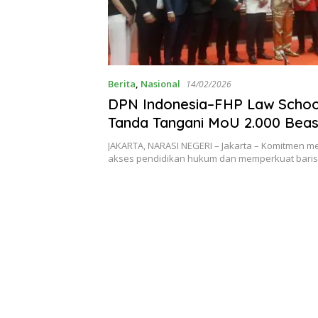
Berita
,
Nasional
14/02/2026
DPN Indonesia–FHP Law Scho
Tanda Tangani MoU 2.000 Beas
PKPA, Cetak Advokat Pejuang
JAKARTA, NARASI NEGERI – Jakarta – Komitmen 
akses pendidikan hukum dan memperkuat bari