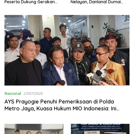
Peserta Dukung Gerakan
Nelayan, Danlanal Dumai
Menuju UNESCO
Pimpin Aksi Bakti Sosial dan
Bersih Pantai
Nasional
23/07/2026
AYS Prayogie Penuhi Pemeriksaan di Polda
Metro Jaya, Kuasa Hukum MIO Indonesia: Ini
Momentum Menegakkan Martabat Profesi
Wartawan