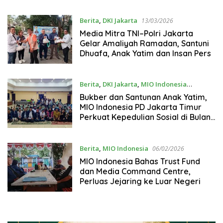
Berita
,
DKI Jakarta
13/03/2026
Media Mitra TNI–Polri Jakarta
Gelar Amaliyah Ramadan, Santuni
Dhuafa, Anak Yatim dan Insan Pers
Berita
,
DKI Jakarta
,
MIO Indonesia
12/03/2026
Bukber dan Santunan Anak Yatim,
MIO Indonesia PD Jakarta Timur
Perkuat Kepedulian Sosial di Bulan
Ramadan
Berita
,
MIO Indonesia
06/02/2026
MIO Indonesia Bahas Trust Fund
dan Media Command Centre,
Perluas Jejaring ke Luar Negeri