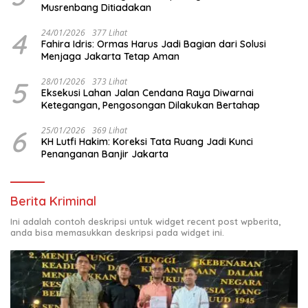
Musrenbang Ditiadakan
4
24/01/2026
377 Lihat
Fahira Idris: Ormas Harus Jadi Bagian dari Solusi
Menjaga Jakarta Tetap Aman
5
28/01/2026
373 Lihat
Eksekusi Lahan Jalan Cendana Raya Diwarnai
Ketegangan, Pengosongan Dilakukan Bertahap
6
25/01/2026
369 Lihat
KH Lutfi Hakim: Koreksi Tata Ruang Jadi Kunci
Penanganan Banjir Jakarta
Berita Kriminal
Ini adalah contoh deskripsi untuk widget recent post wpberita,
anda bisa memasukkan deskripsi pada widget ini.