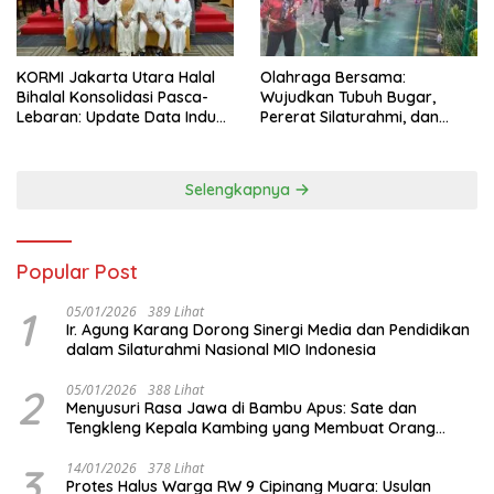
KORMI Jakarta Utara Halal
Olahraga Bersama:
Bihalal Konsolidasi Pasca-
Wujudkan Tubuh Bugar,
Lebaran: Update Data Induk
Pererat Silaturahmi, dan
Organisasi dan Matangkan
Hidup Sehat
Persiapan Delegasi ke
FORNAS IX
Selengkapnya
Popular Post
1
05/01/2026
389 Lihat
Ir. Agung Karang Dorong Sinergi Media dan Pendidikan
dalam Silaturahmi Nasional MIO Indonesia
2
05/01/2026
388 Lihat
Menyusuri Rasa Jawa di Bambu Apus: Sate dan
Tengkleng Kepala Kambing yang Membuat Orang
Berhenti Sejenak
3
14/01/2026
378 Lihat
Protes Halus Warga RW 9 Cipinang Muara: Usulan