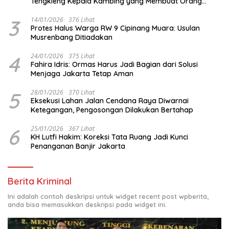
Tengkleng Kepala Kambing yang Membuat Orang
Berhenti Sejenak
3
14/01/2026
376 Lihat
Protes Halus Warga RW 9 Cipinang Muara: Usulan
Musrenbang Ditiadakan
4
24/01/2026
375 Lihat
Fahira Idris: Ormas Harus Jadi Bagian dari Solusi
Menjaga Jakarta Tetap Aman
5
28/01/2026
370 Lihat
Eksekusi Lahan Jalan Cendana Raya Diwarnai
Ketegangan, Pengosongan Dilakukan Bertahap
6
25/01/2026
367 Lihat
KH Lutfi Hakim: Koreksi Tata Ruang Jadi Kunci
Penanganan Banjir Jakarta
Berita Kriminal
Ini adalah contoh deskripsi untuk widget recent post wpberita,
anda bisa memasukkan deskripsi pada widget ini.