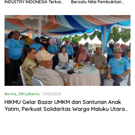
INDUSTRY INDONESIA Terkait
Bersatu Nilai Pembuktian
Pemberitaan dan Isu yang
Masih Menyisakan
Berkembang di Masyarakat
Pertanyaan
Berita
,
DKI Jakarta
15/02/2026
HIKMU Gelar Bazar UMKM dan Santunan Anak
Yatim, Perkuat Solidaritas Warga Maluku Utara
di Perantauan