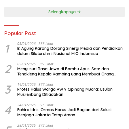
Persiapan Delegasi ke
FORNAS IX
Selengkapnya
Popular Post
1
05/01/2026
388 Lihat
Ir. Agung Karang Dorong Sinergi Media dan Pendidikan
dalam Silaturahmi Nasional MIO Indonesia
2
05/01/2026
387 Lihat
Menyusuri Rasa Jawa di Bambu Apus: Sate dan
Tengkleng Kepala Kambing yang Membuat Orang
Berhenti Sejenak
3
14/01/2026
377 Lihat
Protes Halus Warga RW 9 Cipinang Muara: Usulan
Musrenbang Ditiadakan
4
24/01/2026
376 Lihat
Fahira Idris: Ormas Harus Jadi Bagian dari Solusi
Menjaga Jakarta Tetap Aman
28/01/2026
372 Lihat