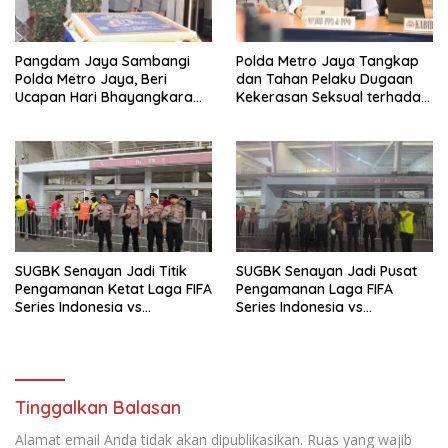
Pangdam Jaya Sambangi
Polda Metro Jaya Tangkap
Polda Metro Jaya, Beri
dan Tahan Pelaku Dugaan
Ucapan Hari Bhayangkara
Kekerasan Seksual terhadap
ke-80
Anak di Jakarta Selatan
SUGBK Senayan Jadi Titik
SUGBK Senayan Jadi Pusat
Pengamanan Ketat Laga FIFA
Pengamanan Laga FIFA
Series Indonesia vs
Series Indonesia vs
Mozambik, Zona 5
Mozambik, Aparat Polri
Dikerahkan 21 Personel
Lakukan Pengamanan Ketat
Gabungan
di Zona 7
Tinggalkan Balasan
Alamat email Anda tidak akan dipublikasikan.
Ruas yang wajib