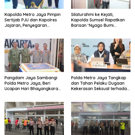
Kapolda Metro Jaya Pimpin
Silaturahmi ke Kejati,
Sertijab PJU dan Kapolres
Kapolda Sumsel Rapatkan
Jajaran, Penyegaran
Barisan ‘Nyago Bumi
Organisasi Perkuat
Sriwijaya
Pelayanan Masyarakat
Pangdam Jaya Sambangi
Polda Metro Jaya Tangkap
Polda Metro Jaya, Beri
dan Tahan Pelaku Dugaan
Ucapan Hari Bhayangkara
Kekerasan Seksual terhadap
ke-80
Anak di Jakarta Selatan