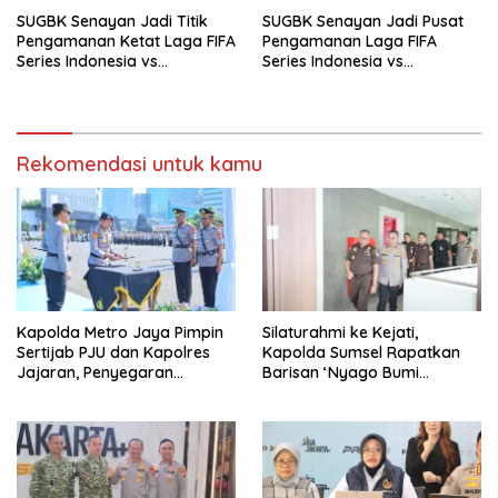
SUGBK Senayan Jadi Titik
SUGBK Senayan Jadi Pusat
Pengamanan Ketat Laga FIFA
Pengamanan Laga FIFA
Series Indonesia vs
Series Indonesia vs
Mozambik, Zona 5
Mozambik, Aparat Polri
Dikerahkan 21 Personel
Lakukan Pengamanan Ketat
Gabungan
di Zona 7
Rekomendasi untuk kamu
Kapolda Metro Jaya Pimpin
Silaturahmi ke Kejati,
Sertijab PJU dan Kapolres
Kapolda Sumsel Rapatkan
Jajaran, Penyegaran
Barisan ‘Nyago Bumi
Organisasi Perkuat
Sriwijaya
Pelayanan Masyarakat