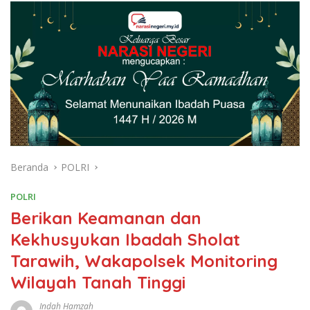
Beranda
POLRI
POLRI
Berikan Keamanan dan
Kekhusyukan Ibadah Sholat
Tarawih, Wakapolsek Monitoring
Wilayah Tanah Tinggi
Indah Hamzah