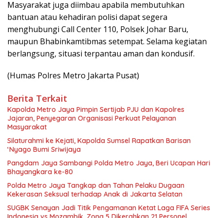
Masyarakat juga diimbau apabila membutuhkan
bantuan atau kehadiran polisi dapat segera
menghubungi Call Center 110, Polsek Johar Baru,
maupun Bhabinkamtibmas setempat. Selama kegiatan
berlangsung, situasi terpantau aman dan kondusif.
(Humas Polres Metro Jakarta Pusat)
Berita Terkait
Kapolda Metro Jaya Pimpin Sertijab PJU dan Kapolres
Jajaran, Penyegaran Organisasi Perkuat Pelayanan
Masyarakat
Silaturahmi ke Kejati, Kapolda Sumsel Rapatkan Barisan
‘Nyago Bumi Sriwijaya
Pangdam Jaya Sambangi Polda Metro Jaya, Beri Ucapan Hari
Bhayangkara ke-80
Polda Metro Jaya Tangkap dan Tahan Pelaku Dugaan
Kekerasan Seksual terhadap Anak di Jakarta Selatan
SUGBK Senayan Jadi Titik Pengamanan Ketat Laga FIFA Series
Indonesia vs Mozambik, Zona 5 Dikerahkan 21 Personel