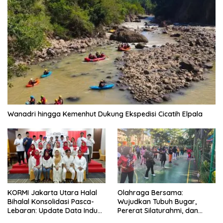
Wanadri hingga Kemenhut Dukung Ekspedisi Cicatih Elpala
KORMI Jakarta Utara Halal
Olahraga Bersama:
Bihalal Konsolidasi Pasca-
Wujudkan Tubuh Bugar,
Lebaran: Update Data Induk
Pererat Silaturahmi, dan
Organisasi dan Matangkan
Hidup Sehat