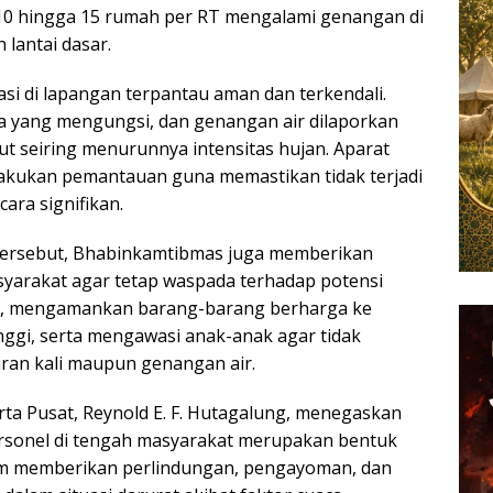
 10 hingga 15 rumah per RT mengalami genangan di
lantai dasar.
asi di lapangan terpantau aman dan terkendali.
a yang mengungsi, dan genangan air dilaporkan
ut seiring menurunnya intensitas hujan. Aparat
lakukan pemantauan guna memastikan tidak terjadi
cara signifikan.
ersebut, Bhabinkamtibmas juga memberikan
yarakat agar tetap waspada terhadap potensi
an, mengamankan barang-barang berharga ke
inggi, serta mengawasi anak-anak agar tidak
liran kali maupun genangan air.
rta Pusat, Reynold E. F. Hutagalung, menegaskan
rsonel di tengah masyarakat merupakan bentuk
am memberikan perlindungan, pengayoman, dan