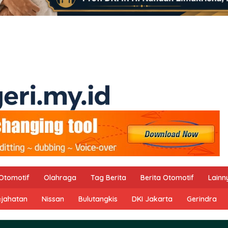
Otomotif
Olahraga
Tag Berita
Berita Otomotif
Lainn
ejahatan
Nissan
Bulutangkis
DKI Jakarta
Gerindra