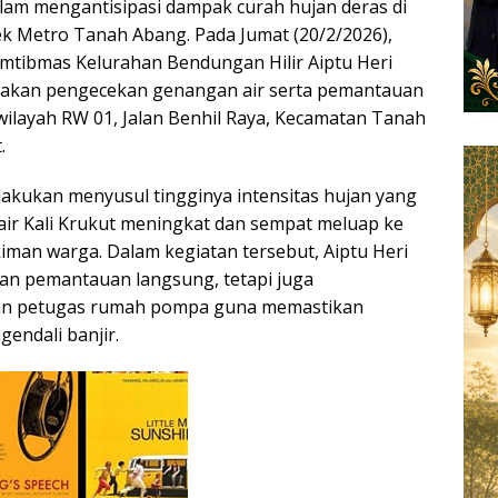
alam mengantisipasi dampak curah hujan deras di
k Metro Tanah Abang. Pada Jumat (20/2/2026),
amtibmas Kelurahan Bendungan Hilir Aiptu Heri
akan pengecekan genangan air serta pemantauan
i wilayah RW 01, Jalan Benhil Raya, Kecamatan Tanah
.
ilakukan menyusul tingginya intensitas hujan yang
ir Kali Krukut meningkat dan sempat meluap ke
kiman warga. Dalam kegiatan tersebut, Aiptu Heri
an pemantauan langsung, tetapi juga
an petugas rumah pompa guna memastikan
endali banjir.