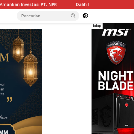
Dalih Kawasan Hutan, Organisasi Binaan Penguasa Dituduh Jad
tutup