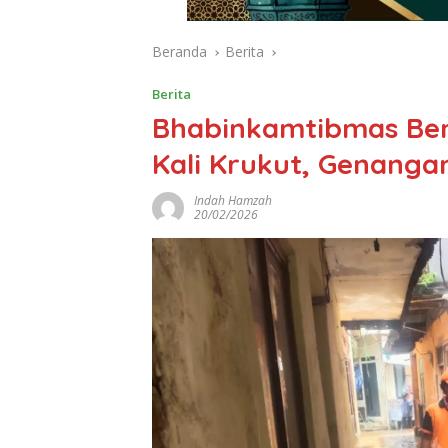
Beranda
Berita
Berita
Bhabinkamtibmas Ben
Kali Krukut, Genanga
Indah Hamzah
20/02/2026