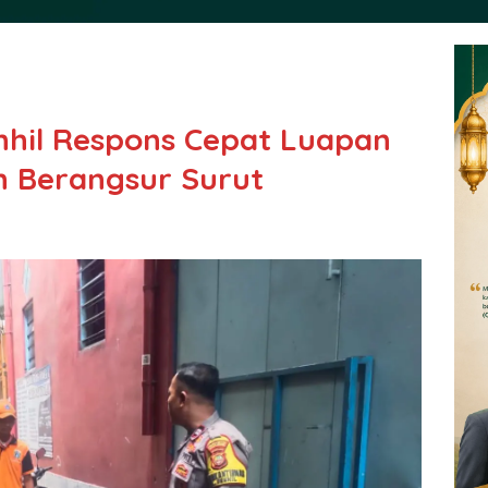
hil Respons Cepat Luapan
n Berangsur Surut