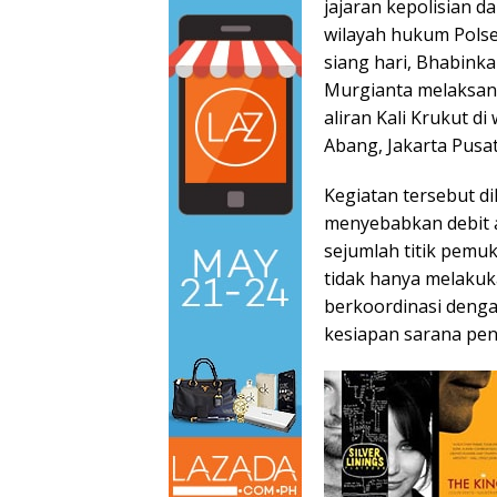
jajaran kepolisian d
wilayah hukum Polse
siang hari, Bhabink
Murgianta melaksan
aliran Kali Krukut d
Abang, Jakarta Pusat
Kegiatan tersebut d
menyebabkan debit a
sejumlah titik pemu
tidak hanya melakuk
berkoordinasi deng
kesiapan sarana peng