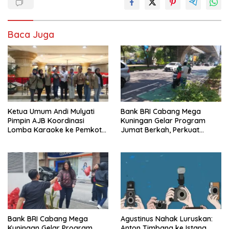
Baca Juga
Ketua Umum Andi Mulyati
Bank BRI Cabang Mega
Pimpin AJB Koordinasi
Kuningan Gelar Program
Lomba Karaoke ke Pemkot
Jumat Berkah, Perkuat
Jakarta Utara
Komitmen untuk Saling
Berbagai
Bank BRI Cabang Mega
Agustinus Nahak Luruskan:
Kuningan Gelar Program
Anton Timbang ke Istana