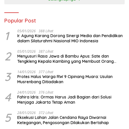
Popular Post
1
05/01/2026
388 Lihat
Ir. Agung Karang Dorong Sinergi Media dan Pendidikan
dalam Silaturahmi Nasional MIO Indonesia
2
05/01/2026
387 Lihat
Menyusuri Rasa Jawa di Bambu Apus: Sate dan
Tengkleng Kepala Kambing yang Membuat Orang
Berhenti Sejenak
3
14/01/2026
377 Lihat
Protes Halus Warga RW 9 Cipinang Muara: Usulan
Musrenbang Ditiadakan
4
24/01/2026
376 Lihat
Fahira Idris: Ormas Harus Jadi Bagian dari Solusi
Menjaga Jakarta Tetap Aman
5
28/01/2026
372 Lihat
Eksekusi Lahan Jalan Cendana Raya Diwarnai
Ketegangan, Pengosongan Dilakukan Bertahap