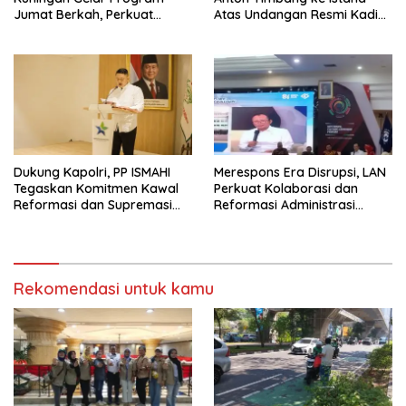
Jumat Berkah, Perkuat
Atas Undangan Resmi Kadin,
Komitmen untuk Saling
Bukan Urusan Pribadi
Berbagi
Dukung Kapolri, PP ISMAHI
Merespons Era Disrupsi, LAN
Tegaskan Komitmen Kawal
Perkuat Kolaborasi dan
Reformasi dan Supremasi
Reformasi Administrasi
Hukum
Publik
Rekomendasi untuk kamu