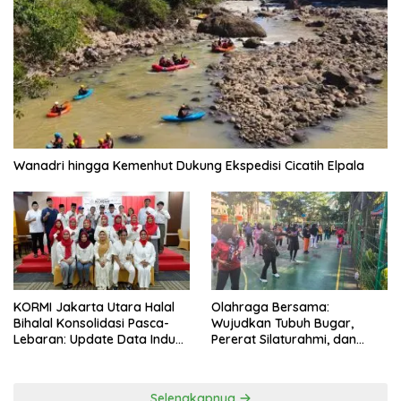
Wanadri hingga Kemenhut Dukung Ekspedisi Cicatih Elpala
KORMI Jakarta Utara Halal
Olahraga Bersama:
Bihalal Konsolidasi Pasca-
Wujudkan Tubuh Bugar,
Lebaran: Update Data Induk
Pererat Silaturahmi, dan
Organisasi dan Matangkan
Hidup Sehat
Persiapan Delegasi ke
FORNAS IX
Selengkapnya