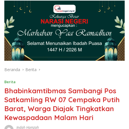
Beranda
Berita
Berita
Bhabinkamtibmas Sambangi Pos
Satkamling RW 07 Cempaka Putih
Barat, Warga Diajak Tingkatkan
Kewaspadaan Malam Hari
Indah Hamzah