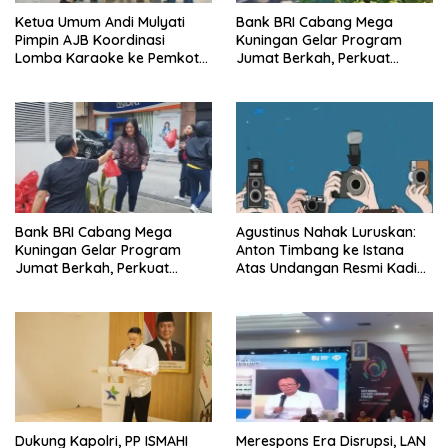
Ketua Umum Andi Mulyati
Bank BRI Cabang Mega
Pimpin AJB Koordinasi
Kuningan Gelar Program
Lomba Karaoke ke Pemkot
Jumat Berkah, Perkuat
Jakarta Utara
Komitmen untuk Saling
Berbagai
Bank BRI Cabang Mega
Agustinus Nahak Luruskan:
Kuningan Gelar Program
Anton Timbang ke Istana
Jumat Berkah, Perkuat
Atas Undangan Resmi Kadin,
Komitmen untuk Saling
Bukan Urusan Pribadi
Berbagi
Dukung Kapolri, PP ISMAHI
Merespons Era Disrupsi, LAN