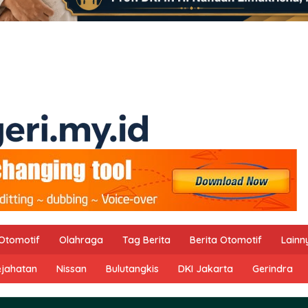
Otomotif
Olahraga
Tag Berita
Berita Otomotif
Lainn
ejahatan
Nissan
Bulutangkis
DKI Jakarta
Gerindra