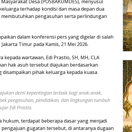
 Masyarakat Desa (POSBAKUMDES), menyusul
keluarga terhadap kondisi dan masa depan dua
ai membutuhkan pengasuhan serta perlindungan
paikan dalam konferensi pers yang digelar di salah
 Jakarta Timur pada Kamis, 21 Mei 2026.
 kepada wartawan, Edi Prastio, SH, MH, CLA
n hak asuh tersebut diajukan berdasarkan
g disampaikan pihak keluarga kepada kuasa
ajukan demi kepentingan terbaik bagi anak-anak,
spek pengasuhan, pendidikan, dan lingkungan tumbuh
jar Edi Prastio.
a hukum, terdapat beberapa dasar yang menjadi
 pengajuan gugatan tersebut, di antaranya dugaan