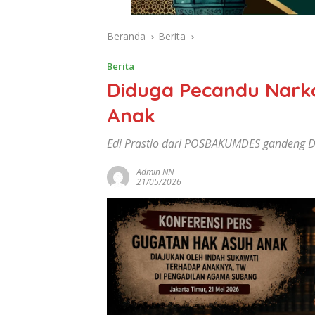
Beranda
Berita
Berita
Diduga Pecandu Nark
Anak
Edi Prastio dari POSBAKUMDES gandeng 
Admin NN
21/05/2026