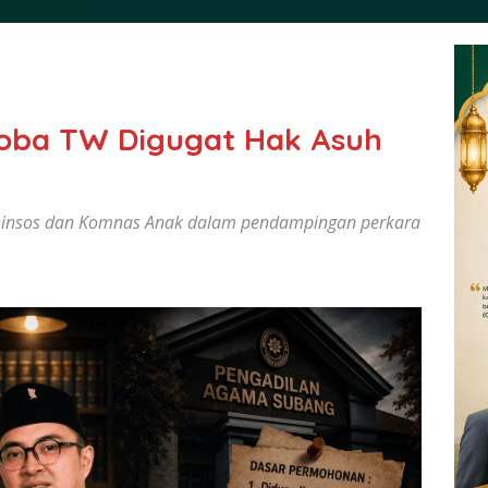
oba TW Digugat Hak Asuh
Dinsos dan Komnas Anak dalam pendampingan perkara