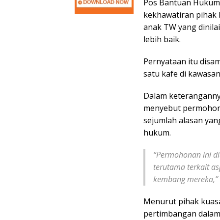
Pos Bantuan Hukum
kekhawatiran pihak 
anak TW yang dinil
lebih baik.
Pernyataan itu disam
satu kafe di kawasan
Dalam keterangannya
menyebut permohona
sejumlah alasan yan
hukum.
“Permohonan ini di
terutama terkait a
kembang mereka,” u
Menurut pihak kuas
pertimbangan dalam