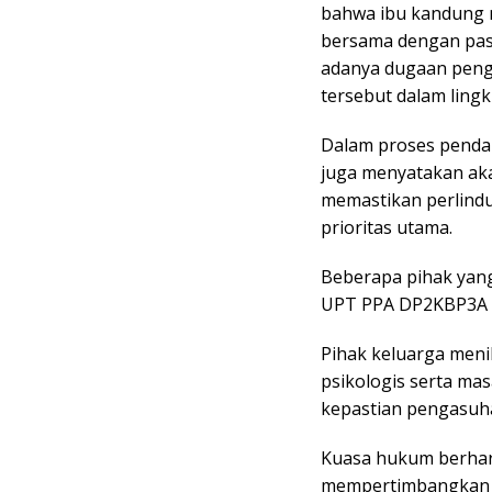
bahwa ibu kandung 
bersama dengan pasa
adanya dugaan pengh
tersebut dalam lin
Dalam proses penda
juga menyatakan ak
memastikan perlind
prioritas utama.
Beberapa pihak yang 
UPT PPA DP2KBP3A K
Pihak keluarga meni
psikologis serta ma
kepastian pengasuha
Kuasa hukum berhar
mempertimbangkan se