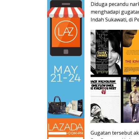
Diduga pecandu nar
menghadapi gugatan 
Indah Sukawati, di 
Gugatan tersebut ak