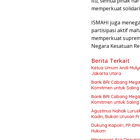
itu, semua pihak ha
memperkuat solidar
ISMAHI juga meneg
partisipasi aktif m
memperkuat suprema
Negara Kesatuan Rep
Berita Terkait
Ketua Umum Andi Mulya
Jakarta Utara
Bank BRI Cabang Mega
Komitmen untuk Saling
Bank BRI Cabang Mega
Komitmen untuk Saling
Agustinus Nahak Lurus
Kadin, Bukan Urusan Pr
Dukung Kapolri, PP IS
Hukum
Merespons Era Disrupsi