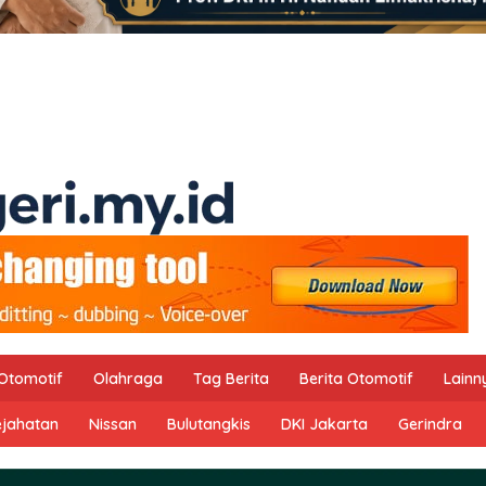
Otomotif
Olahraga
Tag Berita
Berita Otomotif
Lainn
ejahatan
Nissan
Bulutangkis
DKI Jakarta
Gerindra