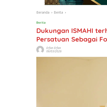
Beranda
Berita
Berita
Dukungan ISMAHI ter
Persatuan Sebagai F
Erfan Erfan
06/03/2026