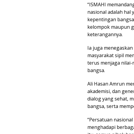
“ISMAHI memandang
nasional adalah hal 
kepentingan bangsa 
kelompok maupun go
keterangannya.
Ia juga menegaskan
masyarakat sipil mem
terus menjaga nilai-
bangsa.
Ali Hasan Amrun men
akademisi, dan gen
dialog yang sehat, 
bangsa, serta memp
“Persatuan nasional
menghadapi berbaga