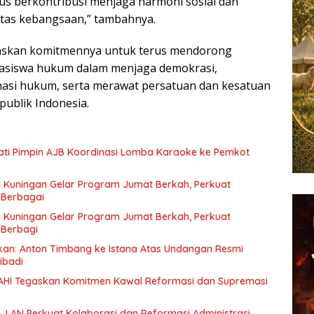
rus berkontribusi menjaga harmoni sosial dan
itas kebangsaan,” tambahnya.
askan komitmennya untuk terus mendorong
ahasiswa hukum dalam menjaga demokrasi,
si hukum, serta merawat persatuan dan kesatuan
ublik Indonesia.
ti Pimpin AJB Koordinasi Lomba Karaoke ke Pemkot
 Kuningan Gelar Program Jumat Berkah, Perkuat
 Berbagai
 Kuningan Gelar Program Jumat Berkah, Perkuat
 Berbagi
kan: Anton Timbang ke Istana Atas Undangan Resmi
ibadi
MAHI Tegaskan Komitmen Kawal Reformasi dan Supremasi
, LAN Perkuat Kolaborasi dan Reformasi Administrasi