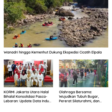
Wanadri hingga Kemenhut Dukung Ekspedisi Cicatih Elpala
KORMI Jakarta Utara Halal
Olahraga Bersama:
Bihalal Konsolidasi Pasca-
Wujudkan Tubuh Bugar,
Lebaran: Update Data Induk
Pererat Silaturahmi, dan
Organisasi dan Matangkan
Hidup Sehat
Persiapan Delegasi ke