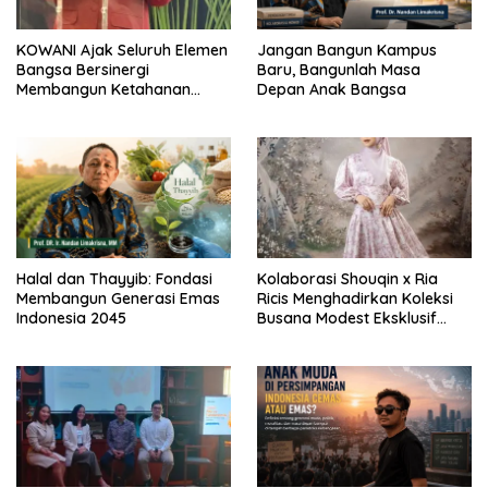
KOWANI Ajak Seluruh Elemen
Jangan Bangun Kampus
Bangsa Bersinergi
Baru, Bangunlah Masa
Membangun Ketahanan
Depan Anak Bangsa
Pangan Nasional Melalui
Festival Panen Raya
Halal dan Thayyib: Fondasi
Kolaborasi Shouqin x Ria
Membangun Generasi Emas
Ricis Menghadirkan Koleksi
Indonesia 2045
Busana Modest Eksklusif
Bertajuk Special Fashion
Handpicked by Ria Ricis