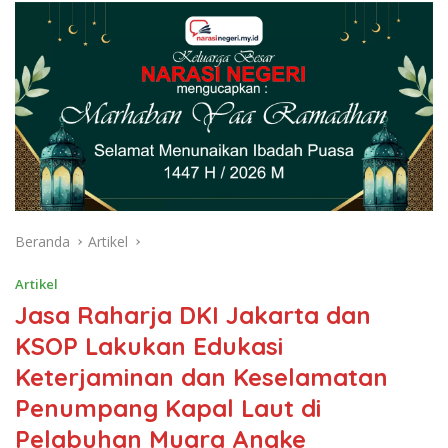
Beranda
Artikel
Artikel
Jasa Raharja DKI Jakarta dan
KSOP Lakukan Edukasi
Keterjaminan dan Keselamatan
Penumpang Kapal Laut di
Pelabuhan Muara Angke