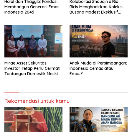
Halal dan Thayyib: Fondasi
Kolaborasi Shouqin x Ria
Membangun Generasi Emas
Ricis Menghadirkan Koleksi
Indonesia 2045
Busana Modest Eksklusif
Bertajuk Special Fashion
Handpicked by Ria Ricis
Mirae Asset Sekuritas:
Anak Muda di Persimpangan:
Investor Tetap Perlu Cermati
Indonesia Cemas atau
Tantangan Domestik Meski
Emas?
Meredanya Risiko Global
Rekomendasi untuk kamu