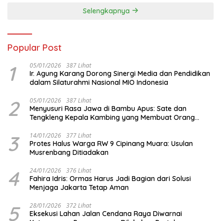
FORNAS IX
Selengkapnya
Popular Post
1
05/01/2026
387 Lihat
Ir. Agung Karang Dorong Sinergi Media dan Pendidikan
dalam Silaturahmi Nasional MIO Indonesia
2
05/01/2026
387 Lihat
Menyusuri Rasa Jawa di Bambu Apus: Sate dan
Tengkleng Kepala Kambing yang Membuat Orang
Berhenti Sejenak
3
14/01/2026
377 Lihat
Protes Halus Warga RW 9 Cipinang Muara: Usulan
Musrenbang Ditiadakan
4
24/01/2026
376 Lihat
Fahira Idris: Ormas Harus Jadi Bagian dari Solusi
Menjaga Jakarta Tetap Aman
5
28/01/2026
372 Lihat
Eksekusi Lahan Jalan Cendana Raya Diwarnai