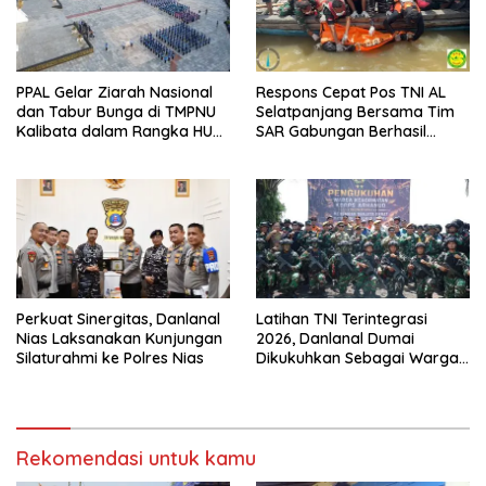
PPAL Gelar Ziarah Nasional
Respons Cepat Pos TNI AL
dan Tabur Bunga di TMPNU
Selatpanjang Bersama Tim
Kalibata dalam Rangka HUT
SAR Gabungan Berhasil
Ke-40 PPAL
Temukan Korban Terakhir
Kapal Karam di Perairan
Mengkikip Kepulauan Meranti
Perkuat Sinergitas, Danlanal
Latihan TNI Terintegrasi
Nias Laksanakan Kunjungan
2026, Danlanal Dumai
Silaturahmi ke Polres Nias
Dikukuhkan Sebagai Warga
Kehormatan Korps Arhanud
TNI AD
Rekomendasi untuk kamu