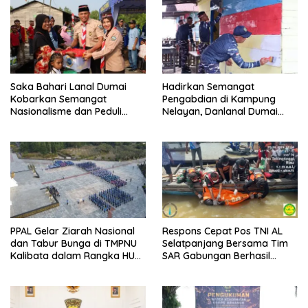
Saka Bahari Lanal Dumai
Hadirkan Semangat
Kobarkan Semangat
Pengabdian di Kampung
Nasionalisme dan Peduli
Nelayan, Danlanal Dumai
Pesisir di Kampung Nelayan
Pimpin Aksi Bakti Sosial dan
Bersih Pantai
PPAL Gelar Ziarah Nasional
Respons Cepat Pos TNI AL
dan Tabur Bunga di TMPNU
Selatpanjang Bersama Tim
Kalibata dalam Rangka HUT
SAR Gabungan Berhasil
Ke-40 PPAL
Temukan Korban Terakhir
Kapal Karam di Perairan
Mengkikip Kepulauan Meranti