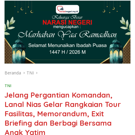
Beranda
TNI
TNI
Jelang Pergantian Komandan,
Lanal Nias Gelar Rangkaian Tour
Fasilitas, Memorandum, Exit
Briefing dan Berbagi Bersama
Anak Yatim