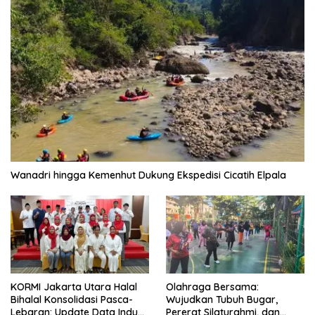
Wanadri hingga Kemenhut Dukung Ekspedisi Cicatih Elpala
KORMI Jakarta Utara Halal
Olahraga Bersama:
Bihalal Konsolidasi Pasca-
Wujudkan Tubuh Bugar,
Lebaran: Update Data Induk
Pererat Silaturahmi, dan