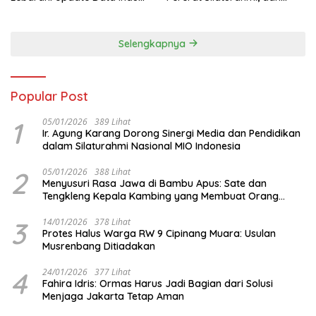
Organisasi dan Matangkan
Hidup Sehat
Persiapan Delegasi ke
FORNAS IX
Selengkapnya
Popular Post
1
05/01/2026
389 Lihat
Ir. Agung Karang Dorong Sinergi Media dan Pendidikan
dalam Silaturahmi Nasional MIO Indonesia
2
05/01/2026
388 Lihat
Menyusuri Rasa Jawa di Bambu Apus: Sate dan
Tengkleng Kepala Kambing yang Membuat Orang
Berhenti Sejenak
3
14/01/2026
378 Lihat
Protes Halus Warga RW 9 Cipinang Muara: Usulan
Musrenbang Ditiadakan
4
24/01/2026
377 Lihat
Fahira Idris: Ormas Harus Jadi Bagian dari Solusi
Menjaga Jakarta Tetap Aman