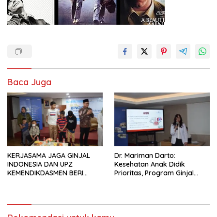
Baca Juga
KERJASAMA JAGA GINJAL
Dr. Mariman Darto:
INDONESIA DAN UPZ
Kesehatan Anak Didik
KEMENDIKDASMEN BERI
Prioritas, Program Ginjal
BANTUAN DONASI UNTUK 15
Harus Luas ke Seluruh
PASIEN ANAK GAGAL GINJAL
Indonesia
KRONIS