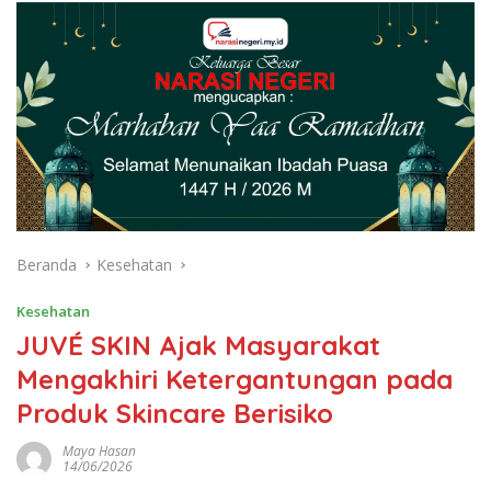
Beranda
Kesehatan
Kesehatan
JUVÉ SKIN Ajak Masyarakat
Mengakhiri Ketergantungan pada
Produk Skincare Berisiko
Maya Hasan
14/06/2026