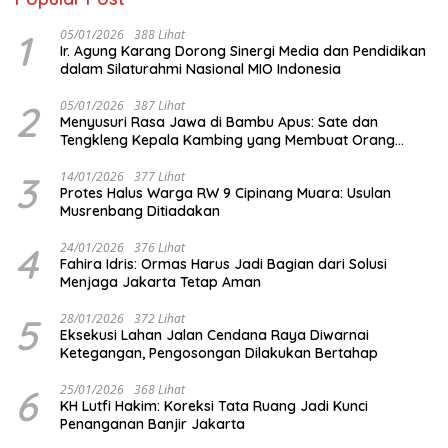
1
05/01/2026
388 Lihat
Ir. Agung Karang Dorong Sinergi Media dan Pendidikan
dalam Silaturahmi Nasional MIO Indonesia
2
05/01/2026
387 Lihat
Menyusuri Rasa Jawa di Bambu Apus: Sate dan
Tengkleng Kepala Kambing yang Membuat Orang
Berhenti Sejenak
3
14/01/2026
377 Lihat
Protes Halus Warga RW 9 Cipinang Muara: Usulan
Musrenbang Ditiadakan
4
24/01/2026
376 Lihat
Fahira Idris: Ormas Harus Jadi Bagian dari Solusi
Menjaga Jakarta Tetap Aman
5
28/01/2026
372 Lihat
Eksekusi Lahan Jalan Cendana Raya Diwarnai
Ketegangan, Pengosongan Dilakukan Bertahap
6
25/01/2026
368 Lihat
KH Lutfi Hakim: Koreksi Tata Ruang Jadi Kunci
Penanganan Banjir Jakarta