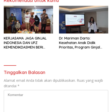
Rekomendasi untuk kamu
KERJASAMA JAGA GINJAL
Dr. Mariman Darto:
INDONESIA DAN UPZ
Kesehatan Anak Didik
KEMENDIKDASMEN BERI
Prioritas, Program Ginjal
BANTUAN DONASI UNTUK 15
Harus Luas ke Seluruh
PASIEN ANAK GAGAL GINJAL
Indonesia
KRONIS
Tinggalkan Balasan
Alamat email Anda tidak akan dipublikasikan.
Ruas yang wajib
ditandai
*