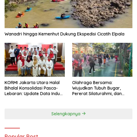
Wanadri hingga Kemenhut Dukung Ekspedisi Cicatih Elpala
KORMI Jakarta Utara Halal
Olahraga Bersama:
Bihalal Konsolidasi Pasca-
Wujudkan Tubuh Bugar,
Lebaran: Update Data Induk
Pererat Silaturahmi, dan
Organisasi dan Matangkan
Hidup Sehat
Persiapan Delegasi ke
FORNAS IX
Selengkapnya
Popular Post