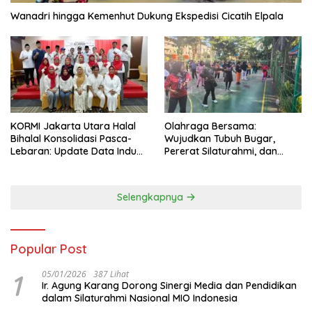
Wanadri hingga Kemenhut Dukung Ekspedisi Cicatih Elpala
KORMI Jakarta Utara Halal
Olahraga Bersama:
Bihalal Konsolidasi Pasca-
Wujudkan Tubuh Bugar,
Lebaran: Update Data Induk
Pererat Silaturahmi, dan
Organisasi dan Matangkan
Hidup Sehat
Persiapan Delegasi ke
FORNAS IX
Selengkapnya
Popular Post
1
05/01/2026
387 Lihat
Ir. Agung Karang Dorong Sinergi Media dan Pendidikan
dalam Silaturahmi Nasional MIO Indonesia