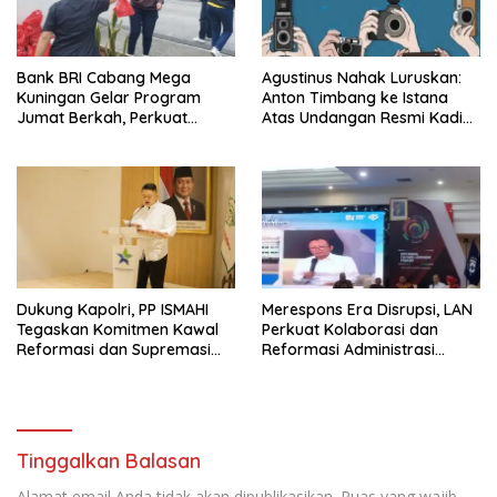
Bank BRI Cabang Mega
Agustinus Nahak Luruskan:
Kuningan Gelar Program
Anton Timbang ke Istana
Jumat Berkah, Perkuat
Atas Undangan Resmi Kadin,
Komitmen untuk Saling
Bukan Urusan Pribadi
Berbagi
Dukung Kapolri, PP ISMAHI
Merespons Era Disrupsi, LAN
Tegaskan Komitmen Kawal
Perkuat Kolaborasi dan
Reformasi dan Supremasi
Reformasi Administrasi
Hukum
Publik
Tinggalkan Balasan
Alamat email Anda tidak akan dipublikasikan.
Ruas yang wajib