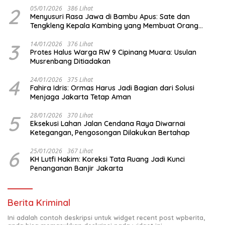
2
05/01/2026
386 Lihat
Menyusuri Rasa Jawa di Bambu Apus: Sate dan
Tengkleng Kepala Kambing yang Membuat Orang
Berhenti Sejenak
3
14/01/2026
376 Lihat
Protes Halus Warga RW 9 Cipinang Muara: Usulan
Musrenbang Ditiadakan
4
24/01/2026
375 Lihat
Fahira Idris: Ormas Harus Jadi Bagian dari Solusi
Menjaga Jakarta Tetap Aman
5
28/01/2026
370 Lihat
Eksekusi Lahan Jalan Cendana Raya Diwarnai
Ketegangan, Pengosongan Dilakukan Bertahap
6
25/01/2026
367 Lihat
KH Lutfi Hakim: Koreksi Tata Ruang Jadi Kunci
Penanganan Banjir Jakarta
Berita Kriminal
Ini adalah contoh deskripsi untuk widget recent post wpberita,