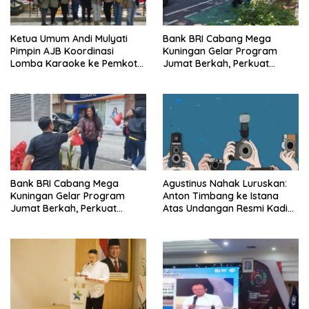
Ketua Umum Andi Mulyati
Bank BRI Cabang Mega
Pimpin AJB Koordinasi
Kuningan Gelar Program
Lomba Karaoke ke Pemkot
Jumat Berkah, Perkuat
Jakarta Utara
Komitmen untuk Saling
Berbagai
Bank BRI Cabang Mega
Agustinus Nahak Luruskan:
Kuningan Gelar Program
Anton Timbang ke Istana
Jumat Berkah, Perkuat
Atas Undangan Resmi Kadin,
Komitmen untuk Saling
Bukan Urusan Pribadi
Berbagi