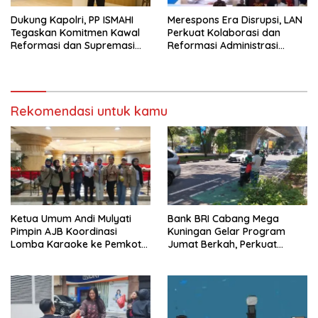
Dukung Kapolri, PP ISMAHI
Merespons Era Disrupsi, LAN
Tegaskan Komitmen Kawal
Perkuat Kolaborasi dan
Reformasi dan Supremasi
Reformasi Administrasi
Hukum
Publik
Rekomendasi untuk kamu
Ketua Umum Andi Mulyati
Bank BRI Cabang Mega
Pimpin AJB Koordinasi
Kuningan Gelar Program
Lomba Karaoke ke Pemkot
Jumat Berkah, Perkuat
Jakarta Utara
Komitmen untuk Saling
Berbagai