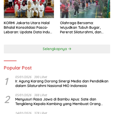
KORMI Jakarta Utara Halal
Olahraga Bersama:
Bihalal Konsolidasi Pasca-
Wujudkan Tubuh Bugar,
Lebaran: Update Data Induk
Pererat Silaturahmi, dan
Organisasi dan Matangkan
Hidup Sehat
Persiapan Delegasi ke
FORNAS IX
Selengkapnya
Popular Post
1
05/01/2026
390 Lihat
Ir. Agung Karang Dorong Sinergi Media dan Pendidikan
dalam Silaturahmi Nasional MIO Indonesia
2
05/01/2026
388 Lihat
Menyusuri Rasa Jawa di Bambu Apus: Sate dan
Tengkleng Kepala Kambing yang Membuat Orang
Berhenti Sejenak
14/01/2026
378 Lihat