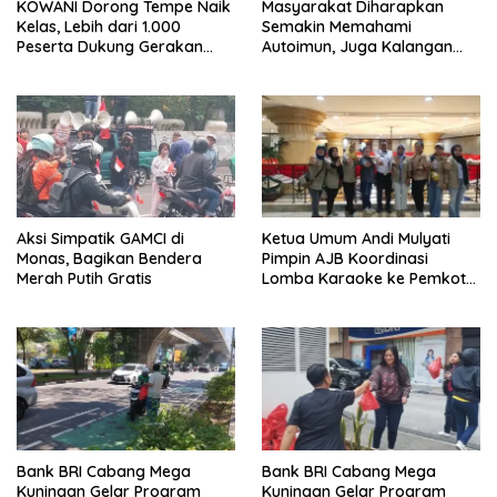
KOWANI Dorong Tempe Naik
Masyarakat Diharapkan
Kelas, Lebih dari 1.000
Semakin Memahami
Peserta Dukung Gerakan
Autoimun, Juga Kalangan
Menuju UNESCO
Wartawan
Aksi Simpatik GAMCI di
Ketua Umum Andi Mulyati
Monas, Bagikan Bendera
Pimpin AJB Koordinasi
Merah Putih Gratis
Lomba Karaoke ke Pemkot
Jakarta Utara
Bank BRI Cabang Mega
Bank BRI Cabang Mega
Kuningan Gelar Program
Kuningan Gelar Program