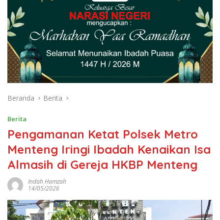
Beranda
Berita
Berita
Pengamanan Ketat Polsek Metro
Menteng Iringi Ibadah Kenaikan Isa
Almasih di Gereja HKBP Menteng
Indah Hamzah
14/05/2026