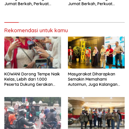
Jumat Berkah, Perkuat
Jumat Berkah, Perkuat
Komitmen untuk Saling
Komitmen untuk Saling
Berbagai
Berbagi
Rekomendasi untuk kamu
KOWANI Dorong Tempe Naik
Masyarakat Diharapkan
Kelas, Lebih dari 1.000
Semakin Memahami
Peserta Dukung Gerakan
Autoimun, Juga Kalangan
Menuju UNESCO
Wartawan