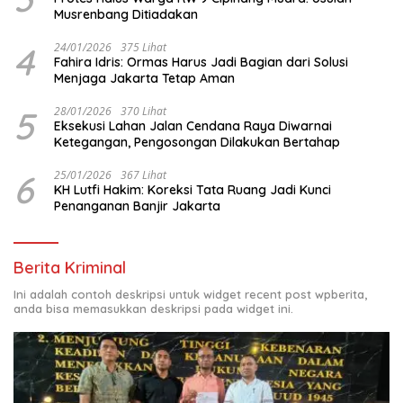
Musrenbang Ditiadakan
4
24/01/2026
375 Lihat
Fahira Idris: Ormas Harus Jadi Bagian dari Solusi
Menjaga Jakarta Tetap Aman
5
28/01/2026
370 Lihat
Eksekusi Lahan Jalan Cendana Raya Diwarnai
Ketegangan, Pengosongan Dilakukan Bertahap
6
25/01/2026
367 Lihat
KH Lutfi Hakim: Koreksi Tata Ruang Jadi Kunci
Penanganan Banjir Jakarta
Berita Kriminal
Ini adalah contoh deskripsi untuk widget recent post wpberita,
anda bisa memasukkan deskripsi pada widget ini.