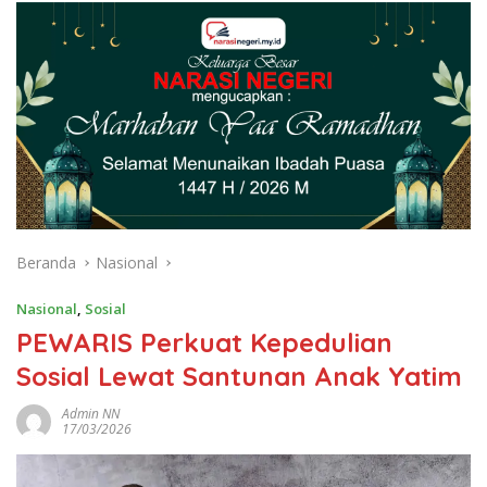
Beranda
Nasional
Nasional
,
Sosial
PEWARIS Perkuat Kepedulian
Sosial Lewat Santunan Anak Yatim
Admin NN
17/03/2026