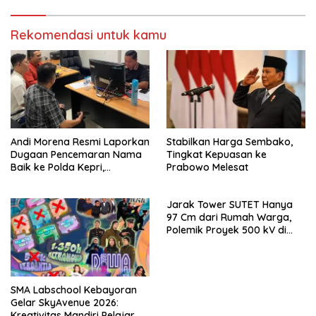
Lancar.
Rekomendasi untuk kamu
Andi Morena Resmi Laporkan
Stabilkan Harga Sembako,
Dugaan Pencemaran Nama
Tingkat Kepuasan ke
Baik ke Polda Kepri,
Prabowo Melesat
Serahkan Bukti Digital
Jarak Tower SUTET Hanya
97 Cm dari Rumah Warga,
Polemik Proyek 500 kV di
Tugu Selatan Kian Memanas
SMA Labschool Kebayoran
Gelar SkyAvenue 2026:
Kreativitas Mandiri Pelajar