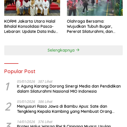
KORMI Jakarta Utara Halal
Olahraga Bersama:
Bihalal Konsolidasi Pasca-
Wujudkan Tubuh Bugar,
Lebaran: Update Data Induk
Pererat Silaturahmi, dan
Organisasi dan Matangkan
Hidup Sehat
Persiapan Delegasi ke
FORNAS IX
Selengkapnya
Popular Post
1
05/01/2026
387 Lihat
Ir. Agung Karang Dorong Sinergi Media dan Pendidikan
dalam Silaturahmi Nasional MIO Indonesia
2
05/01/2026
386 Lihat
Menyusuri Rasa Jawa di Bambu Apus: Sate dan
Tengkleng Kepala Kambing yang Membuat Orang
Berhenti Sejenak
3
14/01/2026
376 Lihat
Protes Halus Warga RW 9 Cipinang Muara: Usulan