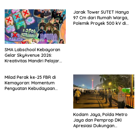
Serahkan Bukti Digital
Jarak Tower SUTET Hanya
97 Cm dari Rumah Warga,
Polemik Proyek 500 kV di
Tugu Selatan Kian Memanas
SMA Labschool Kebayoran
Gelar SkyAvenue 2026:
Kreativitas Mandiri Pelajar
dan Aksi Nyata Peduli
Lingkungan
Milad Perak ke-25 FBR di
Kemayoran: Momentum
Penguatan Kebudayaan
Betawi Menyongsong
Jakarta Kota Global
Kodam Jaya, Polda Metro
Jaya dan Pemprop DKI
Apresiasi Dukungan
Masyarakat, Seluruh
Kegiatan Berjalan Aman dan