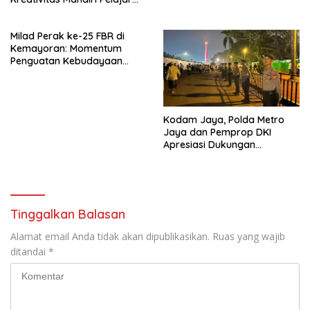
dan Aksi Nyata Peduli
Lingkungan
Milad Perak ke-25 FBR di
Kemayoran: Momentum
Penguatan Kebudayaan
Betawi Menyongsong
Jakarta Kota Global
Kodam Jaya, Polda Metro
Jaya dan Pemprop DKI
Apresiasi Dukungan
Masyarakat, Seluruh
Kegiatan Berjalan Aman dan
Lancar.
Tinggalkan Balasan
Alamat email Anda tidak akan dipublikasikan.
Ruas yang wajib
ditandai
*