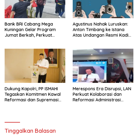
Bank BRI Cabang Mega
Agustinus Nahak Luruskan:
Kuningan Gelar Program
Anton Timbang ke Istana
Jumat Berkah, Perkuat
Atas Undangan Resmi Kadin,
Komitmen untuk Saling
Bukan Urusan Pribadi
Berbagi
Dukung Kapolri, PP ISMAHI
Merespons Era Disrupsi, LAN
Tegaskan Komitmen Kawal
Perkuat Kolaborasi dan
Reformasi dan Supremasi
Reformasi Administrasi
Hukum
Publik
Tinggalkan Balasan