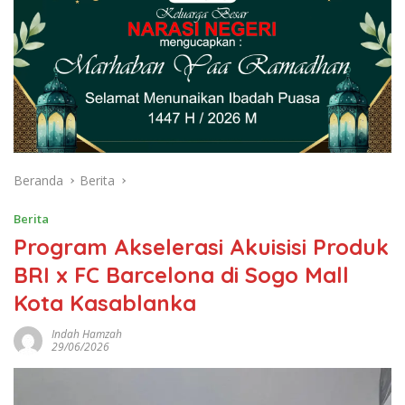
Beranda
Berita
Berita
Program Akselerasi Akuisisi Produk
BRI x FC Barcelona di Sogo Mall
Kota Kasablanka
Indah Hamzah
29/06/2026