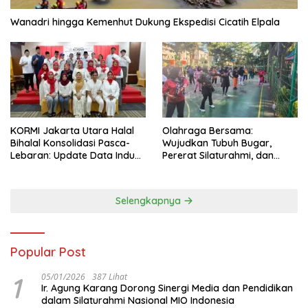
Wanadri hingga Kemenhut Dukung Ekspedisi Cicatih Elpala
KORMI Jakarta Utara Halal
Olahraga Bersama:
Bihalal Konsolidasi Pasca-
Wujudkan Tubuh Bugar,
Lebaran: Update Data Induk
Pererat Silaturahmi, dan
Organisasi dan Matangkan
Hidup Sehat
Persiapan Delegasi ke
FORNAS IX
Selengkapnya
Popular Post
1
05/01/2026
387 Lihat
Ir. Agung Karang Dorong Sinergi Media dan Pendidikan
dalam Silaturahmi Nasional MIO Indonesia