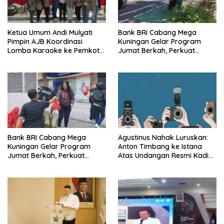
Ketua Umum Andi Mulyati
Bank BRI Cabang Mega
Pimpin AJB Koordinasi
Kuningan Gelar Program
Lomba Karaoke ke Pemkot
Jumat Berkah, Perkuat
Jakarta Utara
Komitmen untuk Saling
Berbagai
Bank BRI Cabang Mega
Agustinus Nahak Luruskan:
Kuningan Gelar Program
Anton Timbang ke Istana
Jumat Berkah, Perkuat
Atas Undangan Resmi Kadin,
Komitmen untuk Saling
Bukan Urusan Pribadi
Berbagi