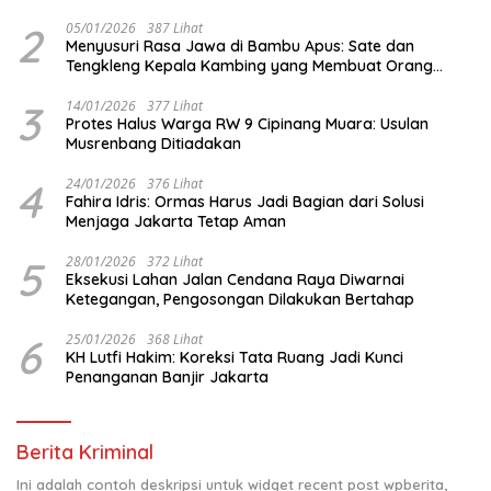
2
05/01/2026
387 Lihat
Menyusuri Rasa Jawa di Bambu Apus: Sate dan
Tengkleng Kepala Kambing yang Membuat Orang
Berhenti Sejenak
3
14/01/2026
377 Lihat
Protes Halus Warga RW 9 Cipinang Muara: Usulan
Musrenbang Ditiadakan
4
24/01/2026
376 Lihat
Fahira Idris: Ormas Harus Jadi Bagian dari Solusi
Menjaga Jakarta Tetap Aman
5
28/01/2026
372 Lihat
Eksekusi Lahan Jalan Cendana Raya Diwarnai
Ketegangan, Pengosongan Dilakukan Bertahap
6
25/01/2026
368 Lihat
KH Lutfi Hakim: Koreksi Tata Ruang Jadi Kunci
Penanganan Banjir Jakarta
Berita Kriminal
Ini adalah contoh deskripsi untuk widget recent post wpberita,