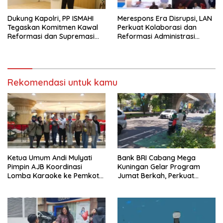
Dukung Kapolri, PP ISMAHI
Merespons Era Disrupsi, LAN
Tegaskan Komitmen Kawal
Perkuat Kolaborasi dan
Reformasi dan Supremasi
Reformasi Administrasi
Hukum
Publik
Rekomendasi untuk kamu
Ketua Umum Andi Mulyati
Bank BRI Cabang Mega
Pimpin AJB Koordinasi
Kuningan Gelar Program
Lomba Karaoke ke Pemkot
Jumat Berkah, Perkuat
Jakarta Utara
Komitmen untuk Saling
Berbagai