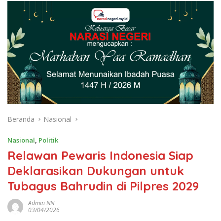
Beranda
Nasional
Nasional
,
Politik
Relawan Pewaris Indonesia Siap
Deklarasikan Dukungan untuk
Tubagus Bahrudin di Pilpres 2029
Admin NN
03/04/2026