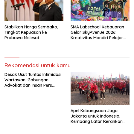
Stabilkan Harga Sembako,
SMA Labschool Kebayoran
Tingkat Kepuasan ke
Gelar SkyAvenue 2026:
Prabowo Melesat
Kreativitas Mandiri Pelajar
dan Aksi Nyata Peduli
Lingkungan
Rekomendasi untuk kamu
Desak Usut Tuntas Intimidasi
Wartawan, Gabungan
Advokat dan Insan Pers
Sambangi Bareskrim Polri
Apel Kebangsaan Jaga
Jakarta untuk Indonesia,
Kembang Latar Kerahkan
Ratusan Anggota ke Monas