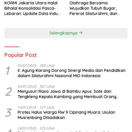
KORMI Jakarta Utara Halal
Olahraga Bersama:
Bihalal Konsolidasi Pasca-
Wujudkan Tubuh Bugar,
Lebaran: Update Data Induk
Pererat Silaturahmi, dan
Organisasi dan Matangkan
Hidup Sehat
Persiapan Delegasi ke
FORNAS IX
Selengkapnya
Popular Post
1
05/01/2026
388 Lihat
Ir. Agung Karang Dorong Sinergi Media dan Pendidikan
dalam Silaturahmi Nasional MIO Indonesia
2
05/01/2026
387 Lihat
Menyusuri Rasa Jawa di Bambu Apus: Sate dan
Tengkleng Kepala Kambing yang Membuat Orang
Berhenti Sejenak
3
14/01/2026
377 Lihat
Protes Halus Warga RW 9 Cipinang Muara: Usulan
Musrenbang Ditiadakan
24/01/2026
376 Lihat