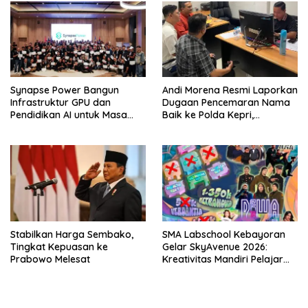
Synapse Power Bangun
Andi Morena Resmi Laporkan
Infrastruktur GPU dan
Dugaan Pencemaran Nama
Pendidikan AI untuk Masa
Baik ke Polda Kepri,
Depan Indonesia
Serahkan Bukti Digital
Stabilkan Harga Sembako,
SMA Labschool Kebayoran
Tingkat Kepuasan ke
Gelar SkyAvenue 2026:
Prabowo Melesat
Kreativitas Mandiri Pelajar
dan Aksi Nyata Peduli
Lingkungan