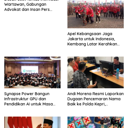
Wartawan, Gabungan
Advokat dan Insan Pers
Sambangi Bareskrim Polri
Apel Kebangsaan Jaga
Jakarta untuk Indonesia,
Kembang Latar Kerahkan
Ratusan Anggota ke Monas
Synapse Power Bangun
Andi Morena Resmi Laporkan
Infrastruktur GPU dan
Dugaan Pencemaran Nama
Pendidikan AI untuk Masa
Baik ke Polda Kepri,
Depan Indonesia
Serahkan Bukti Digital