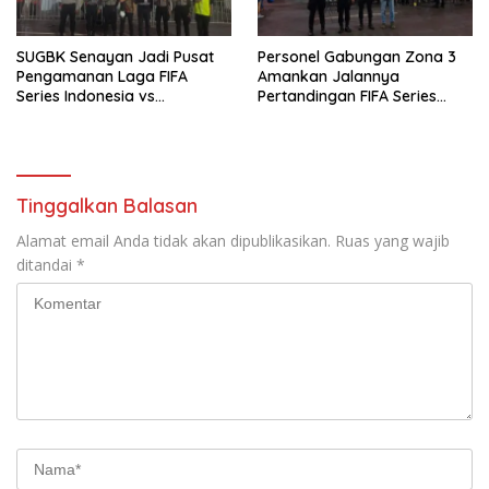
SUGBK Senayan Jadi Pusat
Personel Gabungan Zona 3
Pengamanan Laga FIFA
Amankan Jalannya
Series Indonesia vs
Pertandingan FIFA Series
Mozambik, Aparat Polri
Indonesia vs Mozambik di
Lakukan Pengamanan Ketat
SUGBK
di Zona 7
Tinggalkan Balasan
Alamat email Anda tidak akan dipublikasikan.
Ruas yang wajib
ditandai
*