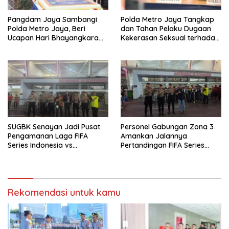
Pangdam Jaya Sambangi
Polda Metro Jaya Tangkap
Polda Metro Jaya, Beri
dan Tahan Pelaku Dugaan
Ucapan Hari Bhayangkara
Kekerasan Seksual terhadap
ke-80
Anak di Jakarta Selatan
SUGBK Senayan Jadi Pusat
Personel Gabungan Zona 3
Pengamanan Laga FIFA
Amankan Jalannya
Series Indonesia vs
Pertandingan FIFA Series
Mozambik, Aparat Polri
Indonesia vs Mozambik di
Lakukan Pengamanan Ketat
SUGBK
di Zona 7
Rekomendasi untuk kamu