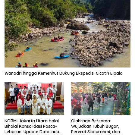
Wanadri hingga Kemenhut Dukung Ekspedisi Cicatih Elpala
KORMI Jakarta Utara Halal
Olahraga Bersama:
Bihalal Konsolidasi Pasca-
Wujudkan Tubuh Bugar,
Lebaran: Update Data Induk
Pererat Silaturahmi, dan