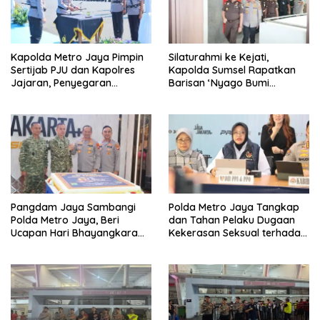
Kapolda Metro Jaya Pimpin
Silaturahmi ke Kejati,
Sertijab PJU dan Kapolres
Kapolda Sumsel Rapatkan
Jajaran, Penyegaran
Barisan ‘Nyago Bumi
Organisasi Perkuat
Sriwijaya
Pelayanan Masyarakat
Pangdam Jaya Sambangi
Polda Metro Jaya Tangkap
Polda Metro Jaya, Beri
dan Tahan Pelaku Dugaan
Ucapan Hari Bhayangkara
Kekerasan Seksual terhadap
ke-80
Anak di Jakarta Selatan