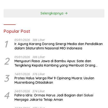
Organisasi dan Matangkan
Hidup Sehat
Persiapan Delegasi ke
FORNAS IX
Selengkapnya
Popular Post
1
05/01/2026
386 Lihat
Ir. Agung Karang Dorong Sinergi Media dan Pendidikan
dalam Silaturahmi Nasional MIO Indonesia
2
05/01/2026
386 Lihat
Menyusuri Rasa Jawa di Bambu Apus: Sate dan
Tengkleng Kepala Kambing yang Membuat Orang
Berhenti Sejenak
3
14/01/2026
376 Lihat
Protes Halus Warga RW 9 Cipinang Muara: Usulan
Musrenbang Ditiadakan
4
24/01/2026
374 Lihat
Fahira Idris: Ormas Harus Jadi Bagian dari Solusi
Menjaga Jakarta Tetap Aman