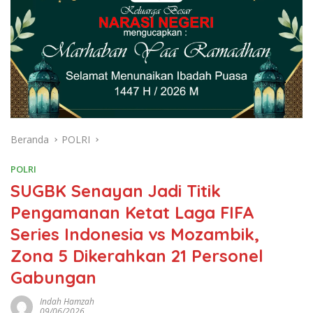
Beranda
POLRI
POLRI
SUGBK Senayan Jadi Titik
Pengamanan Ketat Laga FIFA
Series Indonesia vs Mozambik,
Zona 5 Dikerahkan 21 Personel
Gabungan
Indah Hamzah
09/06/2026