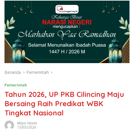
Beranda
Pemerintah
Pemerintah
Tahun 2026, UP PKB Cilincing Maju
Bersaing Raih Predikat WBK
Tingkat Nasional ​
Maya Hasan
15/05/2026