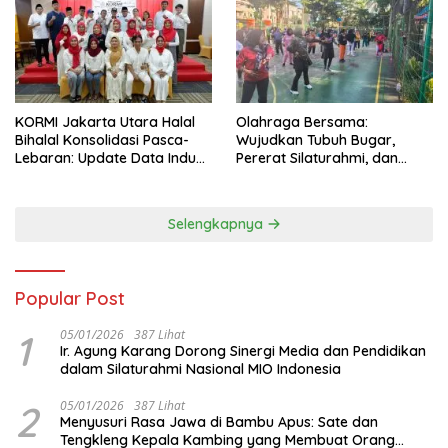
KORMI Jakarta Utara Halal
Olahraga Bersama:
Bihalal Konsolidasi Pasca-
Wujudkan Tubuh Bugar,
Lebaran: Update Data Induk
Pererat Silaturahmi, dan
Organisasi dan Matangkan
Hidup Sehat
Persiapan Delegasi ke
FORNAS IX
Selengkapnya
Popular Post
1
05/01/2026
387 Lihat
Ir. Agung Karang Dorong Sinergi Media dan Pendidikan
dalam Silaturahmi Nasional MIO Indonesia
2
05/01/2026
387 Lihat
Menyusuri Rasa Jawa di Bambu Apus: Sate dan
Tengkleng Kepala Kambing yang Membuat Orang