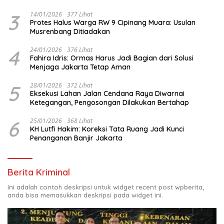
Berhenti Sejenak
3
14/01/2026
377 Lihat
Protes Halus Warga RW 9 Cipinang Muara: Usulan
Musrenbang Ditiadakan
4
24/01/2026
376 Lihat
Fahira Idris: Ormas Harus Jadi Bagian dari Solusi
Menjaga Jakarta Tetap Aman
5
28/01/2026
372 Lihat
Eksekusi Lahan Jalan Cendana Raya Diwarnai
Ketegangan, Pengosongan Dilakukan Bertahap
6
25/01/2026
368 Lihat
KH Lutfi Hakim: Koreksi Tata Ruang Jadi Kunci
Penanganan Banjir Jakarta
Berita Kriminal
Ini adalah contoh deskripsi untuk widget recent post wpberita,
anda bisa memasukkan deskripsi pada widget ini.