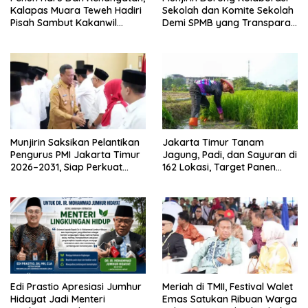
Kalapas Muara Teweh Hadiri
Sekolah dan Komite Sekolah
Pisah Sambut Kakanwil
Demi SPMB yang Transparan
Ditjenpas Kalteng
dan Akuntabel
Munjirin Saksikan Pelantikan
Jakarta Timur Tanam
Pengurus PMI Jakarta Timur
Jagung, Padi, dan Sayuran di
2026–2031, Siap Perkuat
162 Lokasi, Target Panen
Layanan Kemanusiaan
Puluhan Ton
Edi Prastio Apresiasi Jumhur
Meriah di TMII, Festival Walet
Hidayat Jadi Menteri
Emas Satukan Ribuan Warga